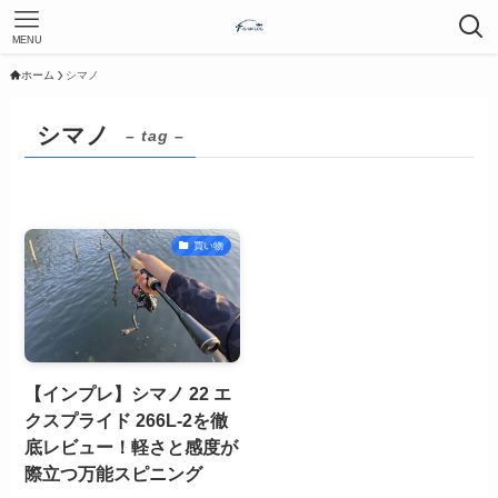
MENU
ホーム
シマノ
シマノ
– tag –
買い物
【インプレ】シマノ 22 エ
クスプライド 266L-2を徹
底レビュー！軽さと感度が
際立つ万能スピニング