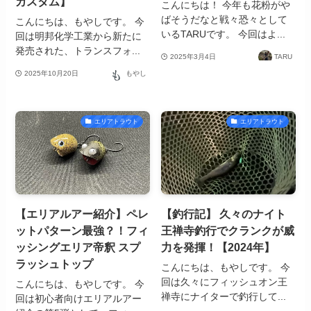
カスタム】
こんにちは！ 今年も花粉がや
ばそうだなと戦々恐々として
こんにちは、もやしです。 今
いるTARUです。 今回はよ...
回は明邦化学工業から新たに
発売された、トランスフォ...
2025年3月4日
TARU
2025年10月20日
もやし
エリアトラウト
エリアトラウト
【エリアルアー紹介】ペレ
【釣行記】 久々のナイト
ットパターン最強？！フィ
王禅寺釣行でクランクが威
ッシングエリア帝釈 スプ
力を発揮！【2024年】
ラッシュトップ
こんにちは、もやしです。 今
回は久々にフィッシュオン王
こんにちは、もやしです。 今
禅寺にナイターで釣行して...
回は初心者向けエリアルアー