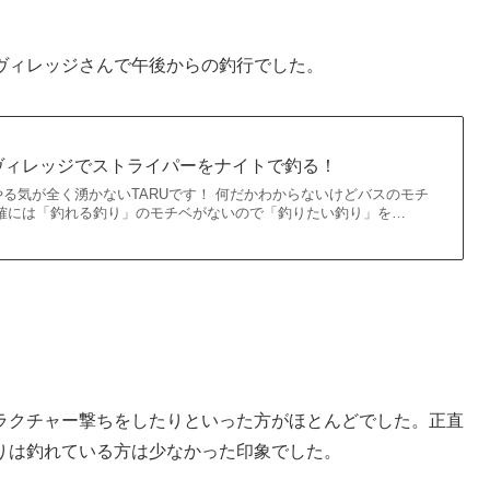
ヴィレッジさんで午後からの釣行でした。
ヴィレッジでストライパーをナイトで釣る！
る気が全く湧かないTARUです！ 何だかわからないけどバスのモチ
正確には「釣れる釣り」のモチベがないので「釣りたい釣り」を…
ラクチャー撃ちをしたりといった方がほとんどでした。正直
りは釣れている方は少なかった印象でした。