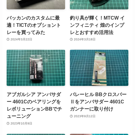
バッカンのカスタムに最
釣り具が輝く！MTCW イ
適！TICTのオプショント
ンフィニティ 煌のインプ
レーを買ってみた
レとおすすめ活用法
2024年3月22日
2024年3月18日
アブガルシア アンバサダ
バレーヒル BBクロスバー
ー 4601Cのベアリングを
Ⅱをアンバサダー 4601C
レボリューションBBでチ
ガンナーに取り付け
ューニング
2023年9月12日
2023年10月9日