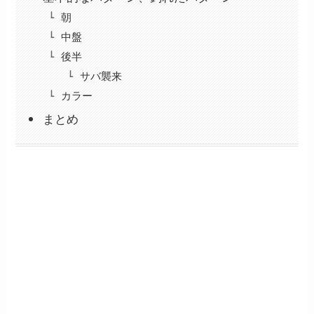
朝
中盤
後半
サバ襲来
カラー
まとめ