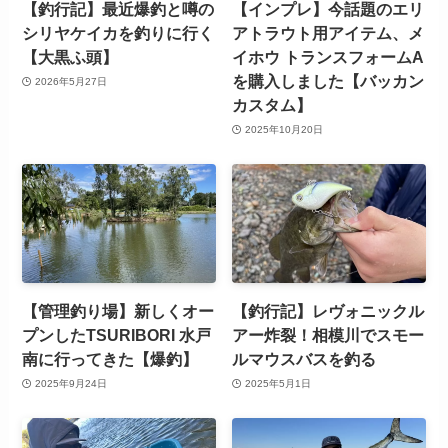
【釣行記】最近爆釣と噂の
【インプレ】今話題のエリ
シリヤケイカを釣りに行く
アトラウト用アイテム、メ
【大黒ふ頭】
イホウ トランスフォームA
を購入しました【バッカン
2026年5月27日
カスタム】
2025年10月20日
【管理釣り場】新しくオー
【釣行記】レヴォニックル
プンしたTSURIBORI 水戸
アー炸裂！相模川でスモー
南に行ってきた【爆釣】
ルマウスバスを釣る
2025年9月24日
2025年5月1日