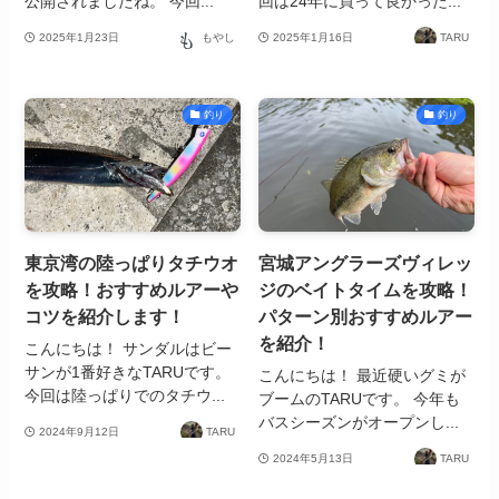
公開されましたね。 今回...
回は24年に買って良かった...
2025年1月23日
もやし
2025年1月16日
TARU
釣り
釣り
東京湾の陸っぱりタチウオ
宮城アングラーズヴィレッ
を攻略！おすすめルアーや
ジのベイトタイムを攻略！
コツを紹介します！
パターン別おすすめルアー
を紹介！
こんにちは！ サンダルはビー
サンが1番好きなTARUです。
こんにちは！ 最近硬いグミが
今回は陸っぱりでのタチウ...
ブームのTARUです。 今年も
バスシーズンがオープンし...
2024年9月12日
TARU
2024年5月13日
TARU