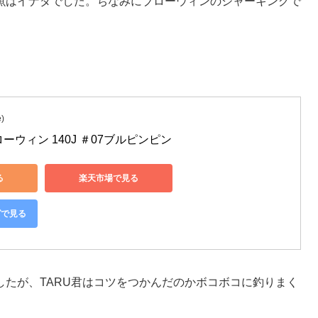
魚はイナダでした。ちなみにブローウィンのジャーキングで
)
ーウィン 140J ＃07ブルピンピン
る
楽天市場で見る
グで見る
たが、TARU君はコツをつかんだのかボコボコに釣りまく