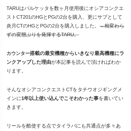
TARUはバルケッタを数ヶ月使用後にオシアコンクエ
ストCT201のHGとPGの2台を購入、更にサブとして
炎月CTのHGとPGの2台を購入しました。
→相変わら
ずの変態ぶりを発揮するTARU。
カウンター
搭載の最安機種からいきなり最高機種にラ
ンクアップした理由
が本記事を読んで頂ければわか
ります。
そんなオシアコンクエストCTをタチウオジギングメ
インに
1年以上使い込んでこそわかった事
を書いてい
きます。
リールを酷使する点でタイラバにも共通点が多々あ