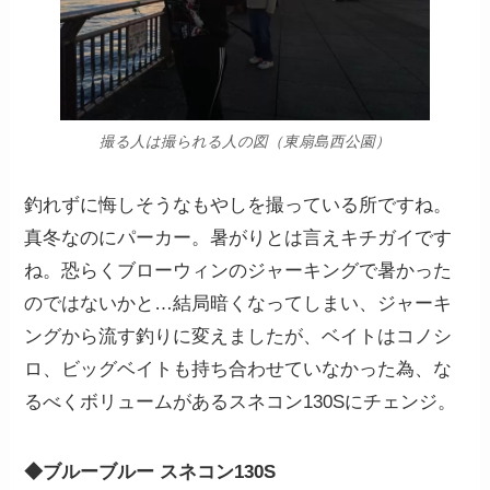
撮る人は撮られる人の図（東扇島西公園）
釣れずに悔しそうなもやしを撮っている所ですね。
真冬なのにパーカー。暑がりとは言えキチガイです
ね。恐らくブローウィンのジャーキングで暑かった
のではないかと…結局暗くなってしまい、ジャーキ
ングから流す釣りに変えましたが、ベイトはコノシ
ロ、ビッグベイトも持ち合わせていなかった為、な
るべくボリュームがあるスネコン130Sにチェンジ。
◆ブルーブルー スネコン130S